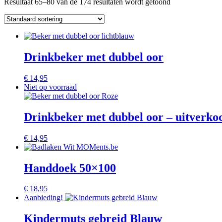
Resultaat 65–80 van de 174 resultaten wordt getoond
Drinkbeker met dubbel oor
€
14,95
Niet op voorraad
Drinkbeker met dubbel oor – uitverko
€
14,95
Handdoek 50×100
€
18,95
Aanbieding!
Kindermuts gebreid Blauw