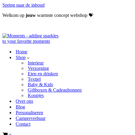
Spring naar de inhoud
Welkom op
jouw
warmste concept webshop
Home
Shop
Interieur
Verzorging
Eten en drinken
Textiel
Baby & Kids
Giftboxen & Cadeaubonnen
Koopjes
Over ons
Blog
Personaliseren
Camperverhuur
Contact
Winkelwagen