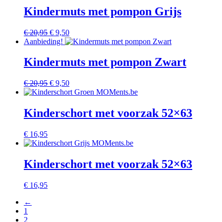
€ 20,95.
€ 9,50.
Kindermuts met pompon Grijs
Oorspronkelijke
Huidige
€
20,95
€
9,50
prijs
prijs
Aanbieding!
was:
is:
€ 20,95.
€ 9,50.
Kindermuts met pompon Zwart
Oorspronkelijke
Huidige
€
20,95
€
9,50
prijs
prijs
was:
is:
€ 20,95.
€ 9,50.
Kinderschort met voorzak 52×63
€
16,95
Kinderschort met voorzak 52×63
€
16,95
←
1
2