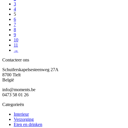
3
4
5
6
7
8
9
10
11
→
Contacteer ons
Schuiferskapelsesteenweg 27A
8700 Tielt
België
info@moments.be
0473 58 01 26
Categorieën
Interieur
Verzorging
Eten en drinken