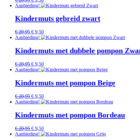
prijs
prijs
Aanbieding!
was:
is:
€ 20,95.
€ 9,50.
Kindermuts gebreid zwart
Oorspronkelijke
Huidige
€
20,95
€
9,50
prijs
prijs
Aanbieding!
was:
is:
€ 20,95.
€ 9,50.
Kindermuts met dubbele pompon Zwa
Oorspronkelijke
Huidige
€
20,95
€
9,50
prijs
prijs
Aanbieding!
was:
is:
€ 20,95.
€ 9,50.
Kindermuts met pompon Beige
Oorspronkelijke
Huidige
€
20,95
€
9,50
prijs
prijs
Aanbieding!
was:
is:
€ 20,95.
€ 9,50.
Kindermuts met pompon Bordeau
Oorspronkelijke
Huidige
€
20,95
€
9,50
prijs
prijs
Aanbieding!
was:
is: