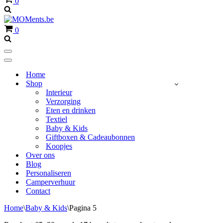
0
Winkelwagen
0
Navigatiemenu
Navigatiemenu
Home
Shop
Interieur
Verzorging
Eten en drinken
Textiel
Baby & Kids
Giftboxen & Cadeaubonnen
Koopjes
Over ons
Blog
Personaliseren
Camperverhuur
Contact
Home
\
Baby & Kids
\
Pagina 5