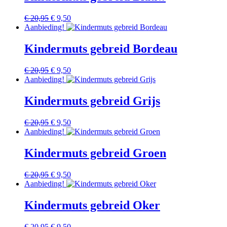
Oorspronkelijke
Huidige
€
20,95
€
9,50
prijs
prijs
Aanbieding!
was:
is:
€ 20,95.
€ 9,50.
Kindermuts gebreid Bordeau
Oorspronkelijke
Huidige
€
20,95
€
9,50
prijs
prijs
Aanbieding!
was:
is:
€ 20,95.
€ 9,50.
Kindermuts gebreid Grijs
Oorspronkelijke
Huidige
€
20,95
€
9,50
prijs
prijs
Aanbieding!
was:
is:
€ 20,95.
€ 9,50.
Kindermuts gebreid Groen
Oorspronkelijke
Huidige
€
20,95
€
9,50
prijs
prijs
Aanbieding!
was:
is:
€ 20,95.
€ 9,50.
Kindermuts gebreid Oker
Oorspronkelijke
Huidige
€
20,95
€
9,50